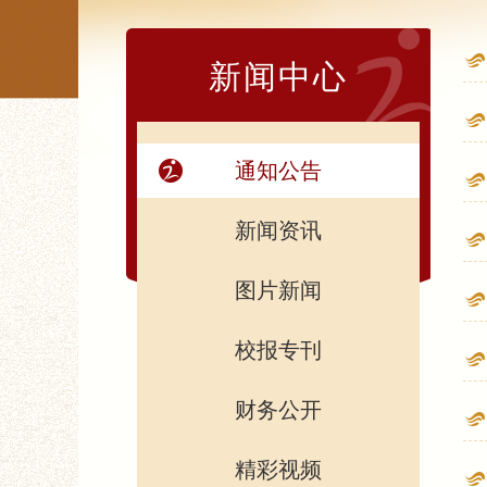
新闻中心
通知公告
新闻资讯
图片新闻
校报专刊
财务公开
精彩视频