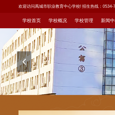
欢迎访问禹城市职业教育中心学校! 招生热线：0534-72
学校首页
学校概况
学校管理
新闻中
学校简介
办公室
组织机构
通知公告
财务处
数控
学校领导
教务处
办学理念
图片新闻
政教处
机电
学校荣誉
总务处
大事记
财务公开
成教处
学
校园景观
产教融合
年度报告
学籍管理处
电
高水平学校建设
信息中心
学校年鉴
培训处
纪检督察室
团委
学生健康发展中心
安全科
医务室
食安办
基建办
妇联
工会
教学一部
教学二部