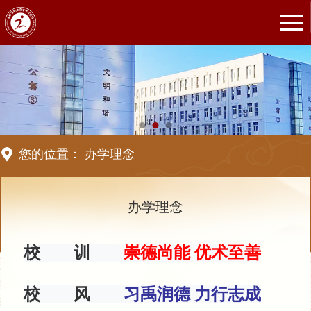
您的位置：
办学理念
办学理念
校 训
崇德尚能 优术至善
校 风
习禹润德 力行志成